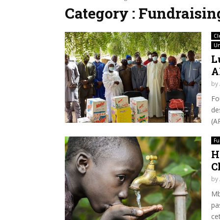
Category : Fundraisin
Cl
Un
L
A
by
Fo
de
(A
Fu
H
C
by
Mb
pa
cet