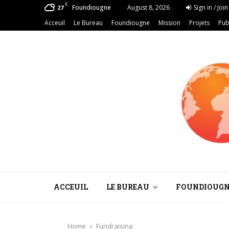
C
Foundiougne
August 8, 2026
Sign in / Join
27
Acceuil
Le Bureau
Foundiougne
Mission
Projets
Pub
ACCEUIL
LE BUREAU
FOUNDIOUGN
Home
Fundraising