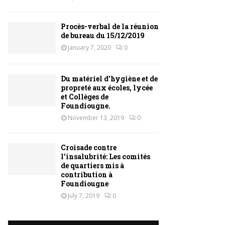
Procès-verbal de la réunion
de bureau du 15/12/2019
January 7, 2020
0
Du matériel d’hygiène et de
propreté aux écoles, lycée
et Collèges de
Foundiougne.
November 13, 2019
0
Croisade contre
l’insalubrité: Les comités
de quartiers mis à
contribution à
Foundiougne
July 7, 2019
0