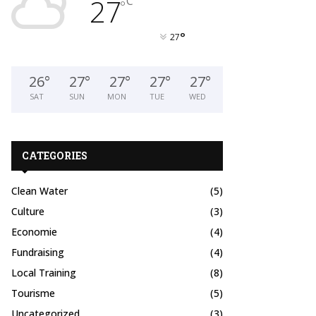
27
C
°
°
27
26
°
27
°
27
°
27
°
27
°
SAT
SUN
MON
TUE
WED
CATEGORIES
Clean Water
(5)
Culture
(3)
Economie
(4)
Fundraising
(4)
Local Training
(8)
Tourisme
(5)
Uncategorized
(3)