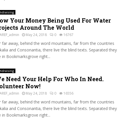
ndraising
ow Your Money Being Used For Water
rojects Around The World
AREF_admin
May 24, 2018
0
16767
r far away, behind the word mountains, far from the countries
kalia and Consonantia, there live the blind texts. Separated they
ve in Bookmarksgrove right...
ndraising
e Need Your Help For Who In Need.
olunteer Now!
AREF_admin
May 24, 2018
0
16556
r far away, behind the word mountains, far from the countries
kalia and Consonantia, there live the blind texts. Separated they
ve in Bookmarksgrove right...