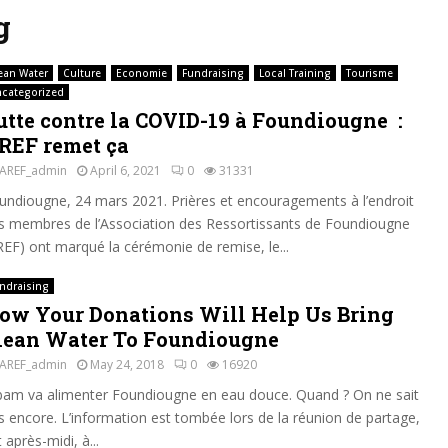
g
ean Water
Culture
Economie
Fundraising
Local Training
Tourisme
categorized
utte contre la COVID-19 à Foundiougne :
REF remet ça
AREF_admin
April 6, 2021
0
31331
undiougne, 24 mars 2021. Prières et encouragements à l’endroit
s membres de l’Association des Ressortissants de Foundiougne
REF) ont marqué la cérémonie de remise, le...
ndraising
ow Your Donations Will Help Us Bring
lean Water To Foundiougne
AREF_admin
May 24, 2018
0
16920
am va alimenter Foundiougne en eau douce. Quand ? On ne sait
s encore. L’information est tombée lors de la réunion de partage,
 après-midi, à...