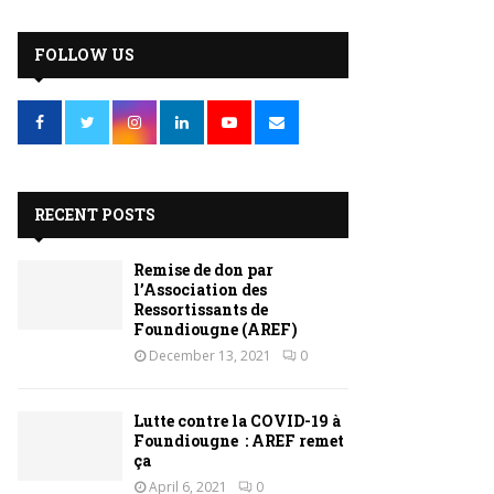
FOLLOW US
RECENT POSTS
Remise de don par
l’Association des
Ressortissants de
Foundiougne (AREF)
December 13, 2021
0
Lutte contre la COVID-19 à
Foundiougne : AREF remet
ça
April 6, 2021
0