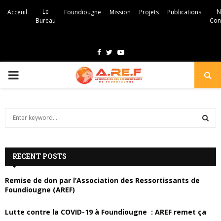
Le
N
Acceuil
Foundiougne
Mission
Projets
Publications
Bureau
Con
F
T
Y
a
w
o
P
c
i
u
e
t
t
R
b
t
u
S
e
I
o
e
b
a
S
o
r
e
r
M
c
k
RECENT POSTS
E
h
f
A
A
Remise de don par l’Association des Ressortissants de
o
Foundiougne (AREF)
r
R
R
:
Lutte contre la COVID-19 à Foundiougne : AREF remet ça
C